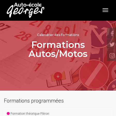
toggl
navig
Calendrier des Formations
Formations
Autos/Motos
Formations programmées
Formation théorique Fléron