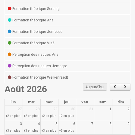
Formation théorique Seraing
Formation théorique Ans
Formation théorique Jemeppe
Formation théorique Visé
Perception des risques Ans
Perception des risques Jemeppe
Formation théorique Welkenraedt
Août 2026
Aujourd'hui
lun.
mar.
mer.
jeu.
ven.
sam.
dim.
27
28
29
30
31
1
2
+2 en plus
+2 en plus
+2 en plus
+2 en plus
3
4
5
6
7
8
9
+3 en plus
+3 en plus
+3 en plus
+3 en plus