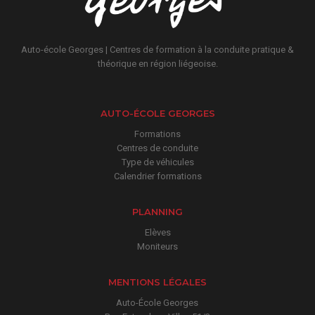
Auto-école Georges | Centres de formation à la conduite pratique &
théorique en région liégeoise.
AUTO-ÉCOLE GEORGES
Formations
Centres de conduite
Type de véhicules
Calendrier formations
PLANNING
Elèves
Moniteurs
MENTIONS LÉGALES
Auto-École Georges