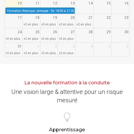
10
11
12
13
14
15
16
Formation théorique Jemeppe : De 18:00 à 21:00
17
18
19
20
21
22
23
+2 en plus
+3 en plus
+2 en plus
+2 en plus
24
25
26
27
28
29
30
+2 en plus
+2 en plus
+2 en plus
+2 en plus
31
1
2
3
4
5
6
+2 en plus
+2 en plus
+2 en plus
+2 en plus
La nouvelle formation à la conduite
Une vision large & attentive pour un risque
mesuré
Apprentissage