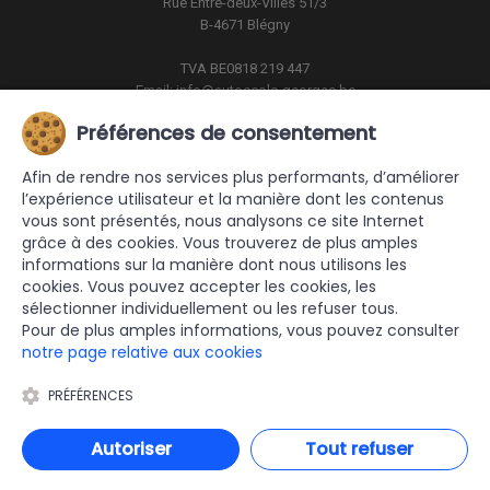
Rue Entre-deux-Villes 51/3
B-4671 Blégny
TVA BE0818 219 447
Email:
info@autoecole-georges.be
Téléphone:
+32 4 263 63 59
Préférences de consentement
PARTENAIRES
Afin de rendre nos services plus performants, d’améliorer
l’expérience utilisateur et la manière dont les contenus
vous sont présentés, nous analysons ce site Internet
grâce à des cookies. Vous trouverez de plus amples
informations sur la manière dont nous utilisons les
cookies. Vous pouvez accepter les cookies, les
sélectionner individuellement ou les refuser tous.
Pour de plus amples informations, vous pouvez consulter
notre page relative aux cookies
PRÉFÉRENCES
© 2025 AUTO-ECOLE GEORGES | Réalisé par la société
ZIDEE | Création
web & e-commerce
Autoriser
Tout refuser
RGPD
|
Conditions générales