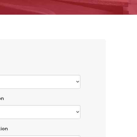
on
tion