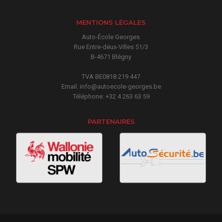
MENTIONS LÉGALES
Auto-École Georges
Rue Entre-deux-Villes 51/3
B-4671 Blégny
TVA BE0818 219 447
Email:
info@autoecole-georges.be
Téléphone:
+32 4 263 63 59
PARTENAIRES